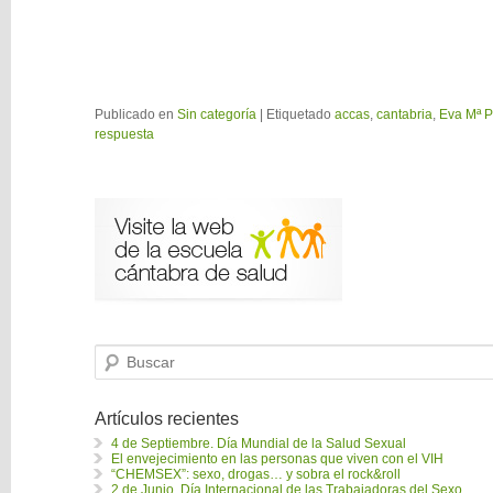
Publicado en
Sin categoría
|
Etiquetado
accas
,
cantabria
,
Eva Mª 
respuesta
B
u
s
c
a
Artículos recientes
r
4 de Septiembre. Día Mundial de la Salud Sexual
El envejecimiento en las personas que viven con el VIH
“CHEMSEX”: sexo, drogas… y sobra el rock&roll
2 de Junio. Día Internacional de las Trabajadoras del Sexo