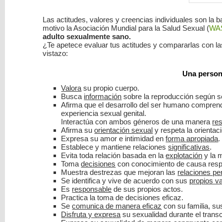
Las actitudes, valores y creencias individuales son la 
motivo la Asociación Mundial para la Salud Sexual (
WA
adulto sexualmente sano.
¿Te apetece evaluar tus actitudes y compararlas con la
vistazo:
Una person
Valora
su propio cuerpo.
Busca
información
sobre la reproducción según s
Afirma que el desarrollo del ser humano comprende 
experiencia sexual genital.
Interactúa con ambos géneros de una manera
re
Afirma su
orientación sexual
y respeta la orientac
Expresa su amor e intimidad en
forma apropiada
.
Establece y mantiene relaciones
significativas
.
Evita toda relación basada en la
explotación
y la 
Toma
decisiones
con conocimiento de causa respec
Muestra destrezas que mejoran las
relaciones pe
Se identifica y vive de acuerdo con sus
propios v
Es
responsable
de sus propios actos.
Practica la toma de decisiones eficaz.
Se
comunica de manera eficaz
con su familia, s
Disfruta y expresa
su sexualidad durante el trans