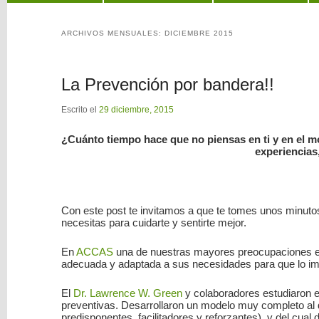
al
al
ARCHIVOS MENSUALES:
DICIEMBRE 2015
contenido
contenido
La Prevención por bandera!!
principal
secundario
Escrito el
29 diciembre, 2015
¿Cuánto tiempo hace que no piensas en ti y en el m
experiencias
Con este post te invitamos a que te tomes unos minutos
necesitas para cuidarte y sentirte mejor.
En
ACCAS
una de nuestras mayores preocupaciones es
adecuada y adaptada a sus necesidades para que lo impo
El
Dr. Lawrence W. Green
y colaboradores estudiaron en
preventivas. Desarrollaron un modelo muy completo al
predisponentes, facilitadores y reforzantes), y del cu