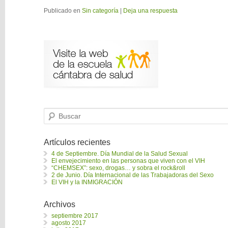
Publicado en
Sin categoría
|
Deja una respuesta
B
u
s
c
a
Artículos recientes
r
4 de Septiembre. Día Mundial de la Salud Sexual
El envejecimiento en las personas que viven con el VIH
“CHEMSEX”: sexo, drogas… y sobra el rock&roll
2 de Junio. Día Internacional de las Trabajadoras del Sexo
El VIH y la INMIGRACIÓN
Archivos
septiembre 2017
agosto 2017