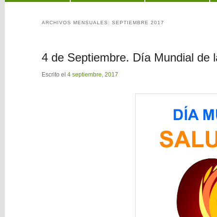
al
al
ARCHIVOS MENSUALES:
SEPTIEMBRE 2017
contenido
contenido
4 de Septiembre. Día Mundial de 
principal
secundario
Escrito el
4 septiembre, 2017