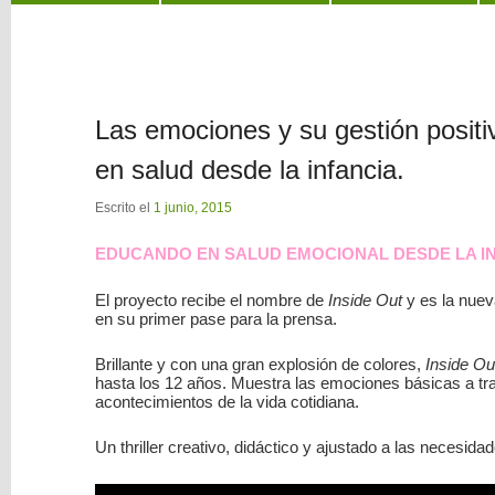
al
al
contenido
contenido
Las emociones y su gestión positiv
principal
secundario
en salud desde la infancia.
Escrito el
1 junio, 2015
EDUCANDO EN SALUD EMOCIONAL DESDE LA I
El proyecto recibe el nombre de
Inside Out
y es la nuev
en su primer pase para la prensa.
Brillante y con una gran explosión de colores,
Inside Ou
hasta los 12 años. Muestra las emociones básicas a tr
acontecimientos de la vida cotidiana.
Un thriller creativo, didáctico y ajustado a las necesidad